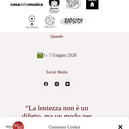
Quando
5 - 7 Giugno 2026
Social Media
“La lentezza non è un
difetto, ma un modo per
assaporare ogni istante della
Consenso Cookie