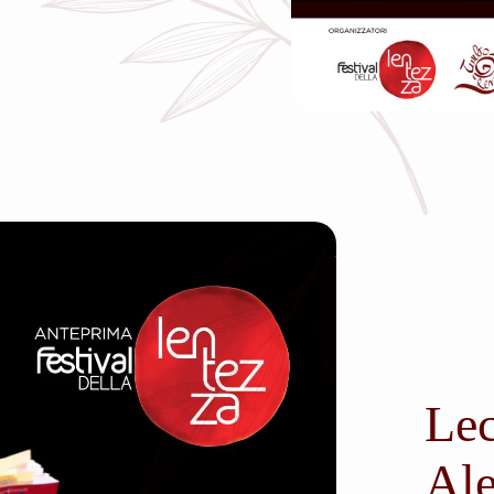
Lec
Ale