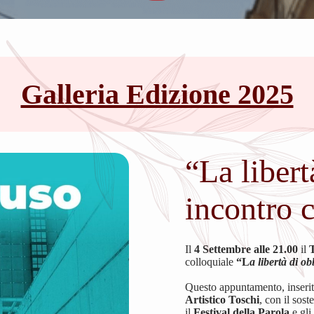
Galleria Edizione 2025
“La libert
incontro 
Il
4 Settembre alle 21.00
il
colloquiale
“L
a libertà di o
Questo appuntamento, inserito
Artistico Toschi
, con il sos
il
Festival della Parola
e gli