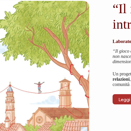
“Il
int
Laborato
“Il gioco 
non nasce 
dimension
Un proget
relazioni
comunità a
Leggi 