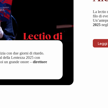
La lectio 
filo di eve
Un’antepr
2025
negli
Leggi 
zia con due giorni di ritardo.
val della Lentezza 2025 con
noi un grande onore –
direttore