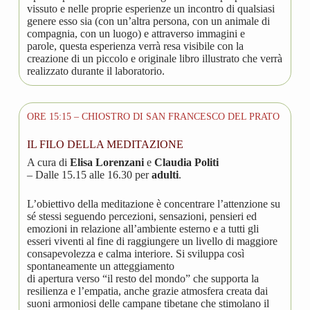
vissuto e nelle proprie esperienze un incontro di qualsiasi
genere esso sia (con un’altra persona, con un animale di
compagnia, con un luogo) e attraverso immagini e
parole, questa esperienza verrà resa visibile con la
creazione di un piccolo e originale libro illustrato che verrà
realizzato durante il laboratorio.
ORE 15:15 – CHIOSTRO DI SAN FRANCESCO DEL PRATO
IL FILO DELLA MEDITAZIONE
A cura di
Elisa Lorenzani
e
Claudia Politi
– Dalle 15.15 alle 16.30 per
adulti
.
L’obiettivo della meditazione è concentrare l’attenzione su
sé stessi seguendo percezioni, sensazioni, pensieri ed
emozioni in relazione all’ambiente esterno e a tutti gli
esseri viventi al fine di raggiungere un livello di maggiore
consapevolezza e calma interiore. Si sviluppa così
spontaneamente un atteggiamento
di apertura verso “il resto del mondo” che supporta la
resilienza e l’empatia, anche grazie atmosfera creata dai
suoni armoniosi delle campane tibetane che stimolano il