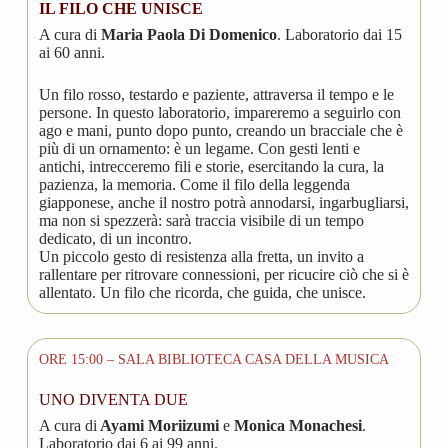
IL FILO CHE UNISCE
A cura di
Maria Paola Di Domenico
. Laboratorio dai 15
ai 60 anni.
Un filo rosso, testardo e paziente, attraversa il tempo e le
persone. In questo laboratorio, impareremo a seguirlo con
ago e mani, punto dopo punto, creando un bracciale che è
più di un ornamento: è un legame. Con gesti lenti e
antichi, intrecceremo fili e storie, esercitando la cura, la
pazienza, la memoria. Come il filo della leggenda
giapponese, anche il nostro potrà annodarsi, ingarbugliarsi,
ma non si spezzerà: sarà traccia visibile di un tempo
dedicato, di un incontro.
Un piccolo gesto di resistenza alla fretta, un invito a
rallentare per ritrovare connessioni, per ricucire ciò che si è
allentato. Un filo che ricorda, che guida, che unisce.
ORE 15:00 – SALA BIBLIOTECA CASA DELLA MUSICA
UNO DIVENTA DUE
A cura di
Ayami Moriizumi
e
Monica Monachesi
.
Laboratorio dai 6 ai 99 anni.