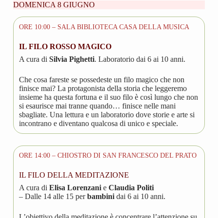
DOMENICA 8 GIUGNO
ORE 10:00 – SALA BIBLIOTECA CASA DELLA MUSICA
IL FILO ROSSO MAGICO
A cura di
Silvia Pighetti
. Laboratorio dai 6 ai 10 anni.
Che cosa fareste se possedeste un filo magico che non
finisce mai? La protagonista della storia che leggeremo
insieme ha questa fortuna e il suo filo è così lungo che non
si esaurisce mai tranne quando… finisce nelle mani
sbagliate. Una lettura e un laboratorio dove storie e arte si
incontrano e diventano qualcosa di unico e speciale.
ORE 14:00 – CHIOSTRO DI SAN FRANCESCO DEL PRATO
IL FILO DELLA MEDITAZIONE
A cura di
Elisa Lorenzani
e
Claudia Politi
– Dalle 14 alle 15 per
bambini
dai 6 ai 10 anni.
L’obiettivo della meditazione è concentrare l’attenzione su