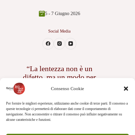
5 - 7 Giugno 2026
Social Media
“La lentezza non è un
difetto, ma un modo per
assaporare ogni istante della
Consenso Cookie
vita”
— Romana Petri
Per fornire le migliori esperienze, utilizziamo anche cookie di terze parti. Il consenso a
queste tecnologie ci permetterà di elaborare dati come il comportamento di
navigazione. Non acconsentire o ritirare il consenso può influire negativamente su
alcune caratteristiche e funzioni.