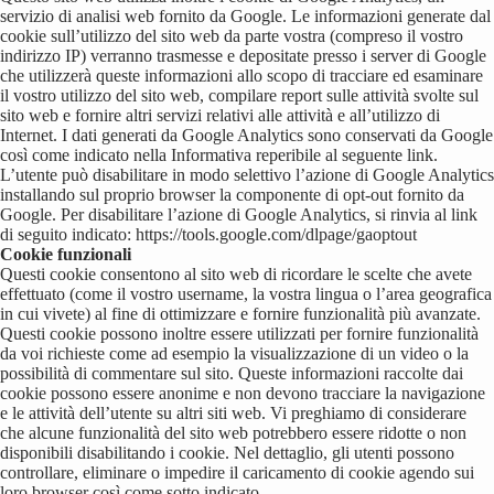
servizio di analisi web fornito da Google. Le informazioni generate dal
cookie sull’utilizzo del sito web da parte vostra (compreso il vostro
indirizzo IP) verranno trasmesse e depositate presso i server di Google
che utilizzerà queste informazioni allo scopo di tracciare ed esaminare
il vostro utilizzo del sito web, compilare report sulle attività svolte sul
sito web e fornire altri servizi relativi alle attività e all’utilizzo di
Internet. I dati generati da Google Analytics sono conservati da Google
così come indicato nella Informativa reperibile al seguente link.
L’utente può disabilitare in modo selettivo l’azione di Google Analytics
installando sul proprio browser la componente di opt-out fornito da
Google. Per disabilitare l’azione di Google Analytics, si rinvia al link
di seguito indicato: https://tools.google.com/dlpage/gaoptout
Cookie funzionali
Questi cookie consentono al sito web di ricordare le scelte che avete
effettuato (come il vostro username, la vostra lingua o l’area geografica
in cui vivete) al fine di ottimizzare e fornire funzionalità più avanzate.
Questi cookie possono inoltre essere utilizzati per fornire funzionalità
da voi richieste come ad esempio la visualizzazione di un video o la
possibilità di commentare sul sito. Queste informazioni raccolte dai
cookie possono essere anonime e non devono tracciare la navigazione
e le attività dell’utente su altri siti web. Vi preghiamo di considerare
che alcune funzionalità del sito web potrebbero essere ridotte o non
disponibili disabilitando i cookie. Nel dettaglio, gli utenti possono
controllare, eliminare o impedire il caricamento di cookie agendo sui
loro browser così come sotto indicato.