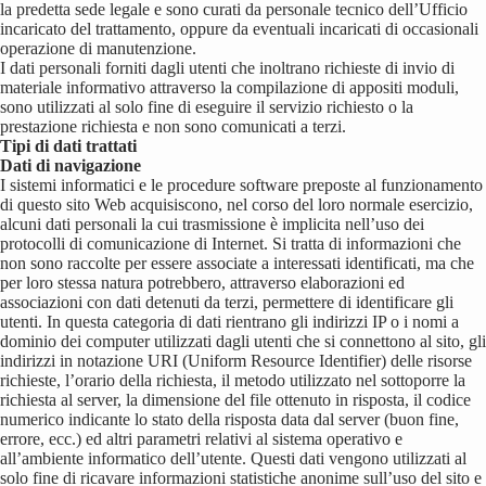
la predetta sede legale e sono curati da personale tecnico dell’Ufficio
incaricato del trattamento, oppure da eventuali incaricati di occasionali
operazione di manutenzione.
I dati personali forniti dagli utenti che inoltrano richieste di invio di
materiale informativo attraverso la compilazione di appositi moduli,
sono utilizzati al solo fine di eseguire il servizio richiesto o la
prestazione richiesta e non sono comunicati a terzi.
Tipi di dati trattati
Dati di navigazione
I sistemi informatici e le procedure software preposte al funzionamento
di questo sito Web acquisiscono, nel corso del loro normale esercizio,
alcuni dati personali la cui trasmissione è implicita nell’uso dei
protocolli di comunicazione di Internet. Si tratta di informazioni che
non sono raccolte per essere associate a interessati identificati, ma che
per loro stessa natura potrebbero, attraverso elaborazioni ed
associazioni con dati detenuti da terzi, permettere di identificare gli
utenti. In questa categoria di dati rientrano gli indirizzi IP o i nomi a
dominio dei computer utilizzati dagli utenti che si connettono al sito, gli
indirizzi in notazione URI (Uniform Resource Identifier) delle risorse
richieste, l’orario della richiesta, il metodo utilizzato nel sottoporre la
richiesta al server, la dimensione del file ottenuto in risposta, il codice
numerico indicante lo stato della risposta data dal server (buon fine,
errore, ecc.) ed altri parametri relativi al sistema operativo e
all’ambiente informatico dell’utente. Questi dati vengono utilizzati al
solo fine di ricavare informazioni statistiche anonime sull’uso del sito e