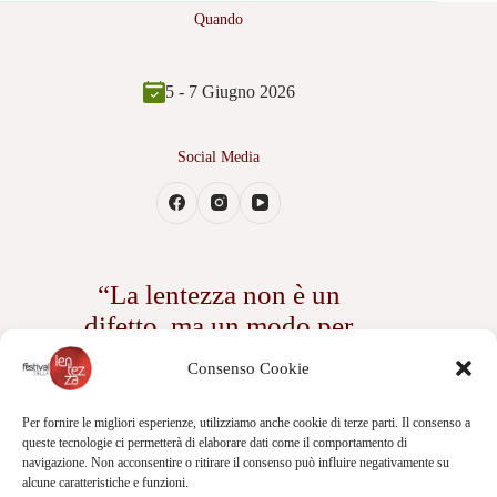
Quando
5 - 7 Giugno 2026
Social Media
“La lentezza non è un
difetto, ma un modo per
assaporare ogni istante della
Consenso Cookie
vita”
— Romana Petri
Per fornire le migliori esperienze, utilizziamo anche cookie di terze parti. Il consenso a
queste tecnologie ci permetterà di elaborare dati come il comportamento di
navigazione. Non acconsentire o ritirare il consenso può influire negativamente su
alcune caratteristiche e funzioni.