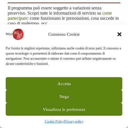
Il programma può essere soggetto a variazioni senza
preavviso. Scopri tutte le informazioni di servizio su
come
partecipare
: come funzionano le prenotazioni, cosa succede in
caso di maltempo, ecc.
Consenso Cookie
Per fornire le migliori esperienze, utilizziamo anche cookie di terze parti. Il consenso a
queste tecnologie ci permetterà di elaborare dati come il comportamento di
TUTTI GIÙ PER TERRA
navigazione. Non acconsentire o ritirare il consenso può influire negativamente su
alcune caratteristiche e funzioni.
Festival della Lentezza 2026
Parma, 5-7 giugno
Accetta
Promosso da
Nega
Visualizza le preferenze
Con il contributo di
Cookie Policy
Privacy policy