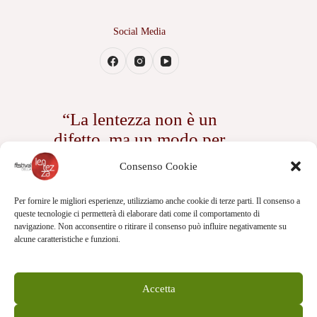
Social Media
“La lentezza non è un
difetto, ma un modo per
assaporare ogni istante della
Consenso Cookie
vita”
— Romana Petri
Per fornire le migliori esperienze, utilizziamo anche cookie di terze parti. Il consenso a
queste tecnologie ci permetterà di elaborare dati come il comportamento di
navigazione. Non acconsentire o ritirare il consenso può influire negativamente su
alcune caratteristiche e funzioni.
Accetta
Contatti