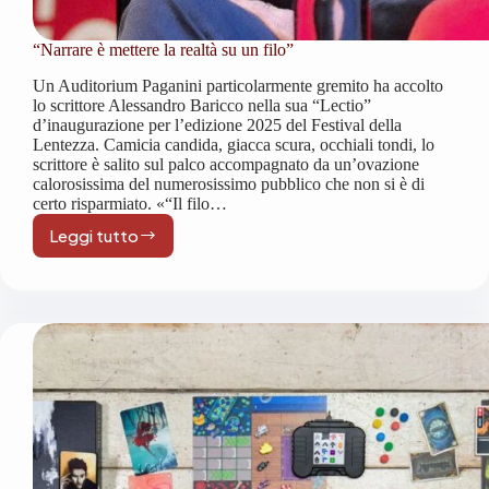
“Narrare è mettere la realtà su un filo”
Un Auditorium Paganini particolarmente gremito ha accolto
lo scrittore Alessandro Baricco nella sua “Lectio”
d’inaugurazione per l’edizione 2025 del Festival della
Lentezza. Camicia candida, giacca scura, occhiali tondi, lo
scrittore è salito sul palco accompagnato da un’ovazione
calorosissima del numerosissimo pubblico che non si è di
certo risparmiato. «“Il filo…
Leggi tutto
“Narrare
è
mettere
la
realtà
su
un
filo”