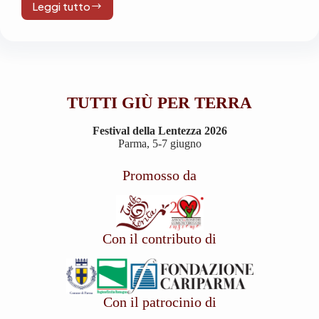
Leggi tutto
La
gazzetta
di
Parma
parla
del
Festival
TUTTI GIÙ PER TERRA
della
Lentezza.
Festival della Lentezza 2026
Parma, 5-7 giugno
Promosso da
Con il contributo di
Con il patrocinio di